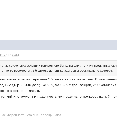
5 - 11:19 AM
атив со скотских условиях конкретного банка на сам институт кредитных кар
ить что-то весомое, а из бюджета деньги до зарплаты доставать не хочется.
я оплачивать через терминал? У меня к сожалению нет. И чем мен
од 1723,6 р. (1000 долг, 240- %, 93,6 -% с транзакции, 390 комисс
то то в школе оплатить.
 тонкий инструмент и надо уметь им правильно пользоваться. Я по
 нас уверенность, что они нас защищают