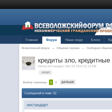
Главная
Форум
Наши люди
Блоги
К
Всеволожский форум
→
Общение горожан
→
Свободное общени
кредиты зло, кредитные 
Автор
нестандарт
,
Dec 04 2015 01:13 AM
кредит
ДАЛЬШЕ
Выбор страницы
1
2
Сообщений в теме: 32
нестандарт