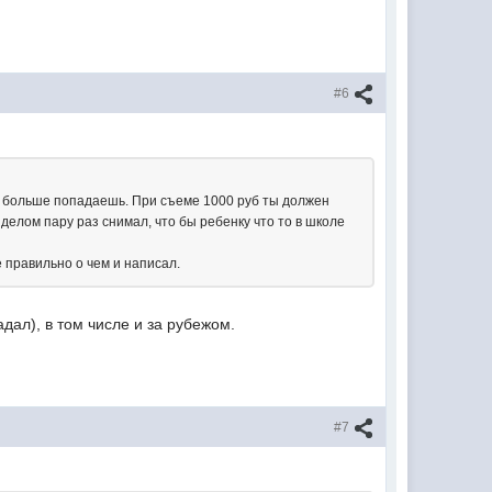
#6
м больше попадаешь. При съеме 1000 руб ты должен
м делом пару раз снимал, что бы ребенку что то в школе
 правильно о чем и написал.
дал), в том числе и за рубежом.
#7