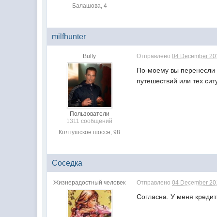
Балашова, 4
milfhunter
Bully
Отправлено
04 December 201
По-моему вы перенесли н
путешествий или тех сит
Пользователи
1311 сообщений
Колтушское шоссе, 98
Соседка
Жизнерадостный человек
Отправлено
04 December 201
Согласна. У меня креди