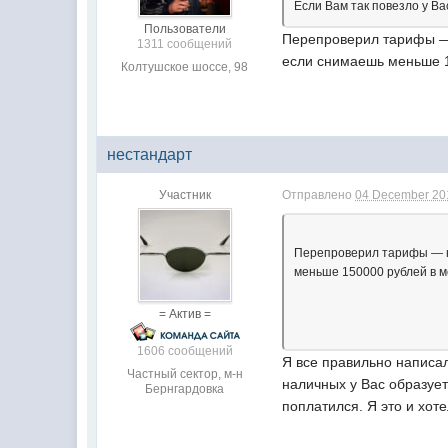
Если Вам так повезло у В
Пользователи
Перепроверил тарифы — 
1311 сообщений
если снимаешь меньше 1
Колтушское шоссе, 98
нестандарт
Участник
Отправлено
04 December 20
Перепроверил тарифы — на
меньше 150000 рублей в м
= Актив =
1606 сообщений
Я все правильно написа
Частный сектор, м-н
наличных у Вас образует
Бернгардовка
поплатился. Я это и хоте