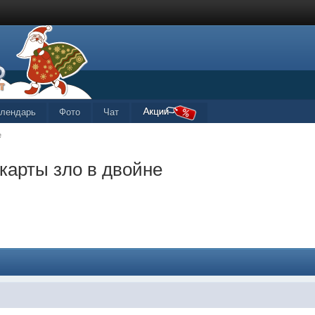
алендарь
Фото
Чат
е
карты зло в двойне