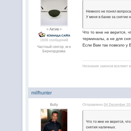
Немного не понял вопроса
У меня в банке за снятие 
= Актив =
Что то мне не верится, 
терминалы, а не для сня
1606 сообщений
Если Вам так повезло у
Частный сектор, м-н
Бернгардовка
Незнание законов вселяют в
milfhunter
Bully
Отправлено
04 December 201
Что то мне не верится, ч
снятия наличных.