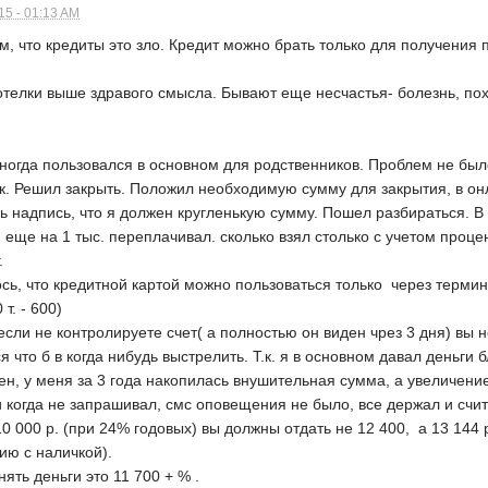
5 - 01:13 AM
м, что кредиты это зло. Кредит можно брать только для получения 
хотелки выше здравого смысла. Бывают еще несчастья- болезнь, по
ногда пользовался в основном для родственников. Проблем не было
 Решил закрыть. Положил необходимую сумму для закрытия, в онла
 надпись, что я должен кругленькую сумму. Пошел разбираться. В 
и еще на 1 тыс. переплачивал. сколько взял столько с учетом проц
.
сь, что кредитной картой можно пользоваться только через термин
т. - 600)
если не контролируете счет( а полностью он виден чрез 3 дня) вы 
я что б в когда нибудь выстрелить. Т.к. я в основном давал деньги
н, у меня за 3 года накопилась внушительная сумма, а увеличени
и когда не запрашивал, смс оповещения не было, все держал и счи
0 000 р. (при 24% годовых) вы должны отдать не 12 400, а 13 144 р
ию с наличкой).
нять деньги это 11 700 + % .