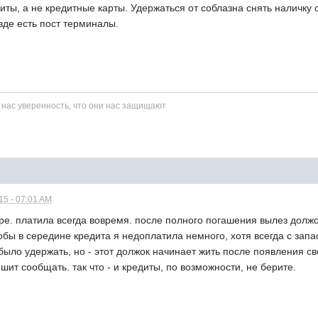
едиты, а не кредитные карты. Удержаться от соблазна снять наличку
езде есть пост терминалы.
 нас уверенность, что они нас защищают
5 - 07:01 AM
ре. платила всегда вовремя. после полного погашения вылез должо
кобы в середине кредита я недоплатила немного, хотя всегда с за
 было удержать, но - этот должок начинает жить после появления 
ешит сообщать. так что - и кредиты, по возможности, не берите.