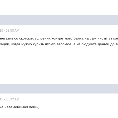
5 - 08:53 AM
егатив со скотских условиях конкретного банка на сам институт к
уаций, когда нужно купить что-то весомое, а из бюджета деньги до 
5 - 10:32 AM
тка незаменимая вещь)