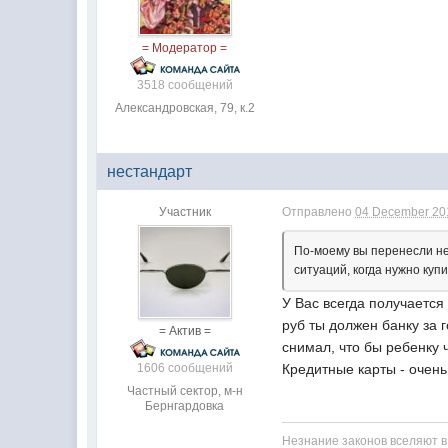
= Модератор =
3518 сообщений
Александровская, 79, к.2
нестандарт
Участник
Отправлено
04 December 201
По-моему вы перенесли нег
ситуаций, когда нужно куп
У Вас всегда получаетс
руб ты должен банку за г
= Актив =
снимал, что бы ребенку ч
1606 сообщений
Кредитные карты - очень
Частный сектор, м-н
Бернгардовка
Незнание законов вселяют в