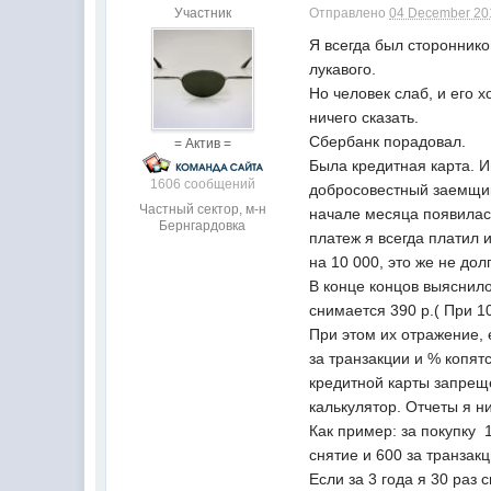
Участник
Отправлено
04 December 201
Я всегда был стороннико
лукавого.
Но человек слаб, и его 
ничего сказать.
Сбербанк порадовал.
= Актив =
Была кредитная карта. И
1606 сообщений
добросовестный заемщик.
Частный сектор, м-н
начале месяца появилась
Бернгардовка
платеж я всегда платил 
на 10 000, это же не долг
В конце концов выяснило
снимается 390 р.( При 10 
При этом их отражение, 
за транзакции и % копятс
кредитной карты запреще
калькулятор. Отчеты я н
Как пример: за покупку 1
снятие и 600 за транзакц
Если за 3 года я 30 раз с