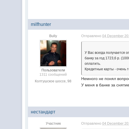
milfhunter
Bully
Отправлено
04 December 201
У Вас всегда получается 
банку за год 1723,6 р. (10
оплатить.
Кредитные карты - очень т
Пользователи
1311 сообщений
Немного не понял вопро
Колтушское шоссе, 98
У меня в банке за сняти
нестандарт
Участник
Отправлено
04 December 201