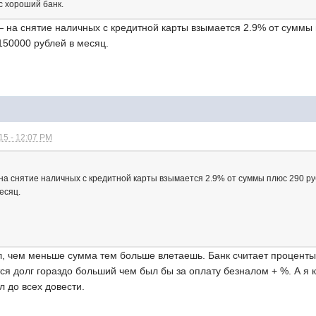
ас хороший банк.
на снятие наличных с кредитной карты взымается 2.9% от суммы п
50000 рублей в месяц.
15 - 12:07 PM
 снятие наличных с кредитной карты взымается 2.9% от суммы плюс 290 ру
есяц.
л, чем меньше сумма тем больше влетаешь. Банк считает проценты 
ся долг гораздо больший чем был бы за оплату безналом + %. А я ко
л до всех довести.