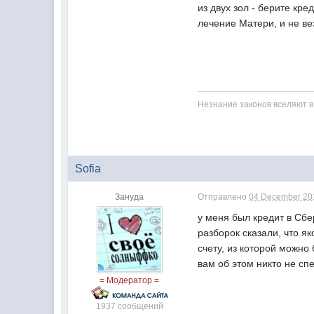
из двух зол - берите кр
лечение Матери, и не в
Незнание законов вселяют в
Sofia
Зануда
Отправлено
04 December 201
у меня был кредит в Сбе
разборок сказали, что я
счету, из которой можно
вам об этом никто не сп
= Модератор =
1937 сообщений