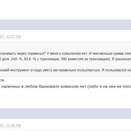
5 - 11:27 AM
оплачивать через терминал? У меня к сожалению нет. И чем меньше сумма те
00 долг, 240- %, 93,6 -% с транзакции, 390 комиссия за транзакцию). Я грешны
онкий инструмент и надо уметь им правильно пользоваться. Я пользовался не
са.
е наличных в любом банкомате комиссии нет (либо я на нее не попа
5 - 11:40 AM