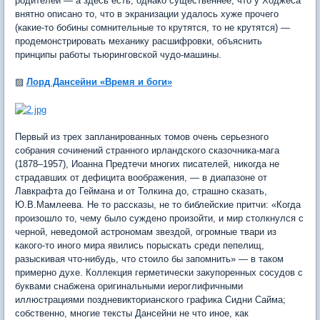
родителей — а здесь есть; однако существеннее, что у Ходжеса
внятно описано то, что в экранизации удалось хуже прочего
(какие-то бобины сомнительные то крутятся, то не крутятся) —
продемонстрировать механику расшифровки, объяснить
принципы работы тьюринговской чудо-машины.
▨
Лорд Дансейни «Время и боги»
Первый из трех запланированных томов очень серьезного
собрания сочинений странного ирландского сказочника-мага
(1878–1957), Иоанна Предтечи многих писателей, никогда не
страдавших от дефицита воображения, — в диапазоне от
Лавкрафта до Геймана и от Толкина до, страшно сказать,
Ю.В.Мамлеева. Не то рассказы, не то библейские притчи: «Когда
произошло то, чему было суждено произойти, и мир столкнулся с
черной, неведомой астрономам звездой, огромные твари из
какого-то иного мира явились порыскать среди пепелищ,
разыскивая что-нибудь, что стоило бы запомнить» — в таком
примерно духе. Коллекция герметически закупоренных сосудов с
буквами снабжена оригинальными иероглифичными
иллюстрациями поздневикторианского графика Сидни Сайма;
собственно, многие тексты Дансейни не что иное, как