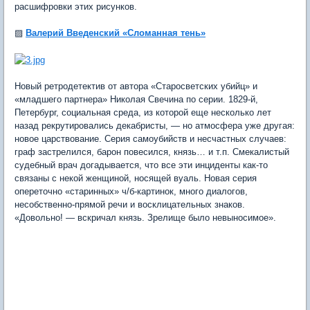
расшифровки этих рисунков.
▨
Валерий Введенский «Сломанная тень»
Новый ретродетектив от автора «Старосветских убийц» и
«младшего партнера» Николая Свечина по серии. 1829-й,
Петербург, социальная среда, из которой еще несколько лет
назад рекрутировались декабристы, — но атмосфера уже другая:
новое царствование. Серия самоубийств и несчастных случаев:
граф застрелился, барон повесился, князь… и т.п. Смекалистый
судебный врач догадывается, что все эти инциденты как-то
связаны с некой женщиной, носящей вуаль. Новая серия
опереточно «старинных» ч/б-картинок, много диалогов,
несобственно-прямой речи и восклицательных знаков.
«Довольно! — вскричал князь. Зрелище было невыносимое».