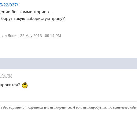
05/22/037/
ение без комментариев....
е берут такую забористую траву?
ал Денис: 22 May 2013 - 09:14 PM
8:04 PM
е нравится?
ь два варианта: получитcя или не получится. А eсли не попробуешь, то eсть всего оди