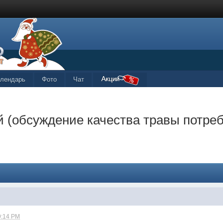
алендарь
Фото
Чат
й (обсуждение качества травы потре
9:14 PM