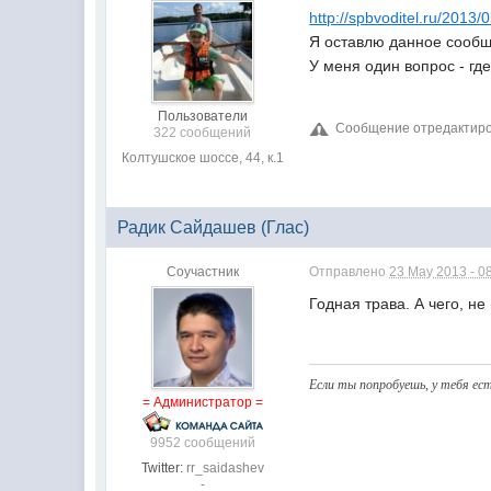
http://spbvoditel.ru/2013/
Я оставлю данное сообщ
У меня один вопрос - гд
Пользователи
Сообщение отредактиров
322 сообщений
Колтушское шоссе, 44, к.1
Радик Сайдашев (Глас)
Соучастник
Отправлено
23 May 2013 - 0
Годная трава. А чего, н
Если ты попробуешь, у тeбя ест
= Администратор =
9952 сообщений
Twitter:
rr_saidashev
-