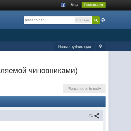
Вход
Регистрация
Эта тема
Новые публикации
бляемой чиновниками)
Please log in to reply
#1