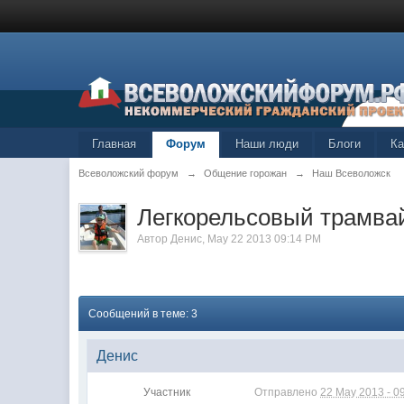
Главная
Форум
Наши люди
Блоги
К
Всеволожский форум
→
Общение горожан
→
Наш Всеволожск
Легкорельсовый трамва
Автор
Денис
,
May 22 2013 09:14 PM
Сообщений в теме: 3
Денис
Участник
Отправлено
22 May 2013 - 0