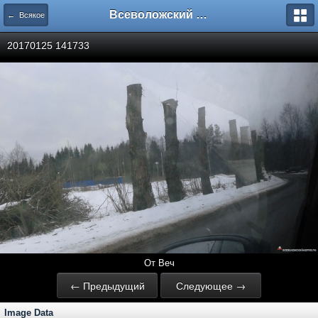
Всеволожский форум
← Всякое
20170125 141733
От Веч
← Предыдущий
Следующее →
Image Data