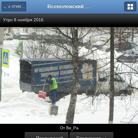
Всеволожский форум
← я ЭТИМ городом храним
Утро 8 ноября 2016.
От Ве_Ра
← Предыдущий
Следующее →