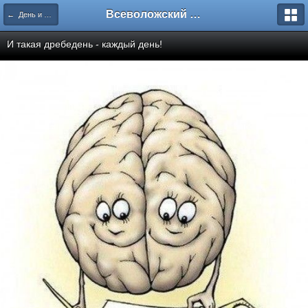
Всеволожский форум
← День и вечер 19 июля 16 г.
И такая дребедень - каждый день!