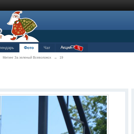
лендарь
Фото
Чат
→
Митинг За зеленый Всеволожск
→
19