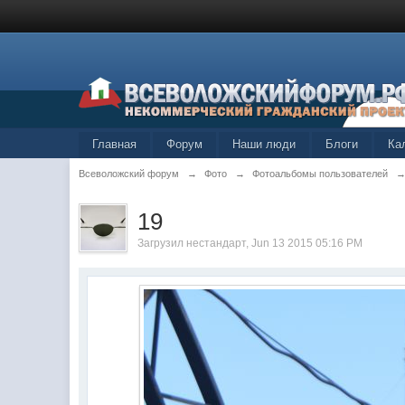
Главная
Форум
Наши люди
Блоги
Ка
Всеволожский форум
→
Фото
→
Фотоальбомы пользователей
19
Загрузил
нестандарт
, Jun 13 2015 05:16 PM