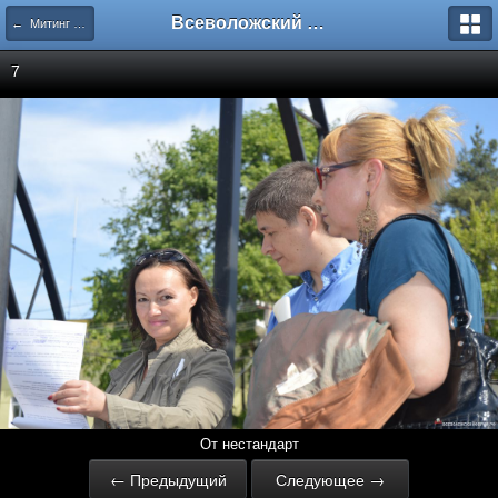
Всеволожский форум
← Митинг За зеленый Всеволожск
7
От нестандарт
← Предыдущий
Следующее →