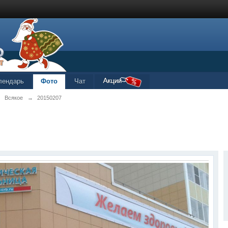
лендарь
Фото
Чат
→
Всякое
→
20150207