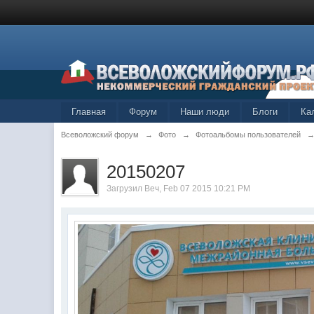
Главная
Форум
Наши люди
Блоги
Ка
Всеволожский форум
→
Фото
→
Фотоальбомы пользователей
20150207
Загрузил
Веч
, Feb 07 2015 10:21 PM