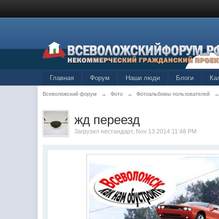
Главная
Форум
Наши люди
Блоги
Ка
Всеволожский форум
→
Фото
→
Фотоальбомы пользователей
жд переезд
Загрузил
нестандарт
, Nov 13 2014 11:48 PM