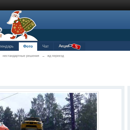
лендарь
Фото
Чат
→
нестандартные решения
→
жд переезд