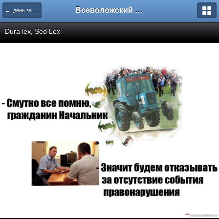
Всеволожский форум
← день за днем
Dura lex, Sed Lex