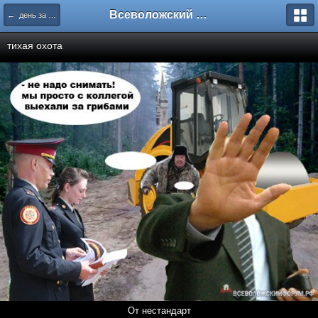
Всеволожский форум
← день за днем
тихая охота
От нестандарт