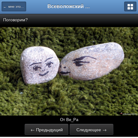
Всеволожский форум
← мне это нравится
Поговорим?
От Ве_Ра
← Предыдущий
Следующее →