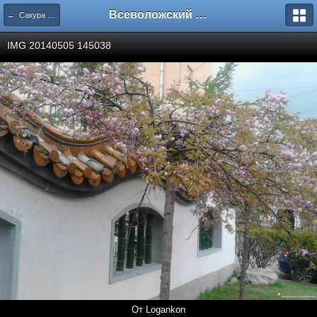
Всеволожский форум
← Сакура в Питере
IMG 20140505 145038
От Logankon