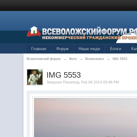
Главная
Форум
Наши люди
Блоги
Ка
Всеволожский форум
→
Фото
→
Всеволожск
→
IMG 5553
IMG 5553
Загрузил
Пешеход
, Feb 06 2014 05:46 PM