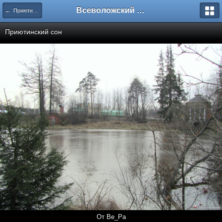
Всеволожский форум
← Приютино. 24.12.2013. Это зима?
Приютинский сон
От Ве_Ра