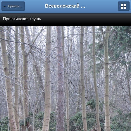
Всеволожский форум
← Приютино. 24.12.2013. Это зима?
Приютинская глушь