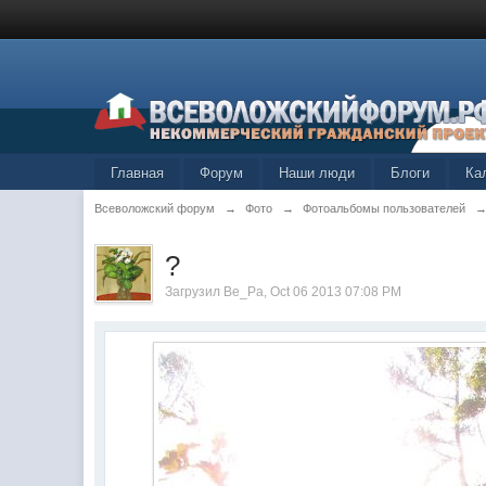
Главная
Форум
Наши люди
Блоги
Ка
Всеволожский форум
→
Фото
→
Фотоальбомы пользователей
?
Загрузил
Ве_Ра
, Oct 06 2013 07:08 PM