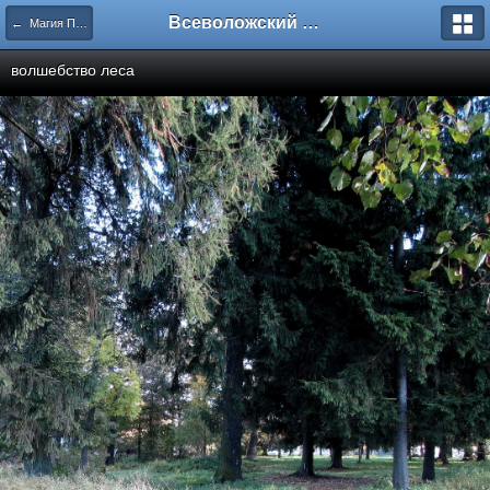
Всеволожский форум
← Магия Приютина
волшебство леса