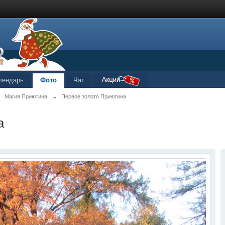
лендарь
Фото
Чат
→
Магия Приютина
→
Первое золото Приютина
а