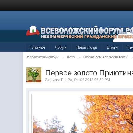
Главная
Форум
Наши люди
Блоги
Ка
Всеволожский форум
→
Фото
→
Фотоальбомы пользователей
Первое золото Приютин
Загрузил
Ве_Ра
, Oct 06 2013 06:50 PM