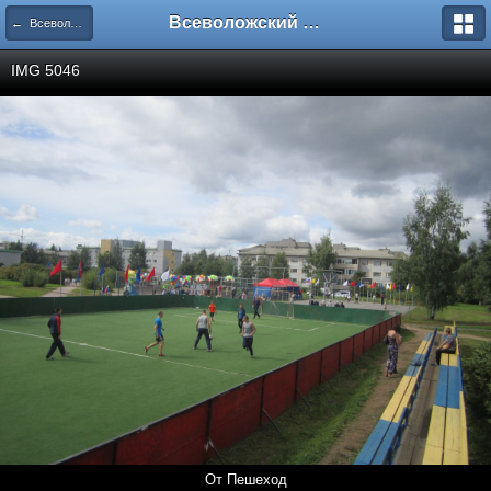
Всеволожский форум
← Всеволожск
IMG 5046
От Пешеход