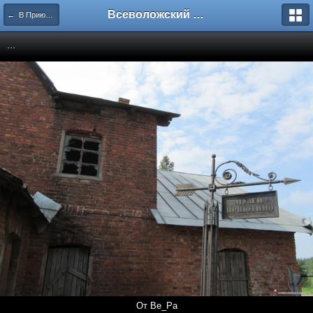
Всеволожский форум
← В Приютино с Львом Тимофеевым 18 мая 2013 года
...
От Ве_Ра