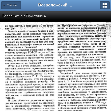
Всеволожский форум
← "Звёздное" Приютино
Бесприютно в Приютине.4