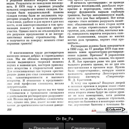
От Ве_Ра
← Предыдущий
Следующее →