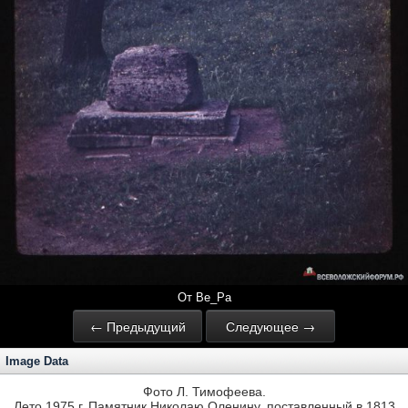
От Ве_Ра
← Предыдущий
Следующее →
Image Data
Фото Л. Тимофеева.
Лето 1975 г. Памятник Николаю Оленину, поставленный в 1813