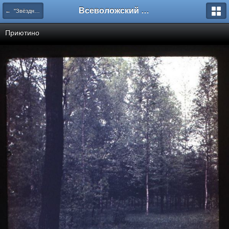
Всеволожский форум
← "Звёздное" Приютино
Приютино