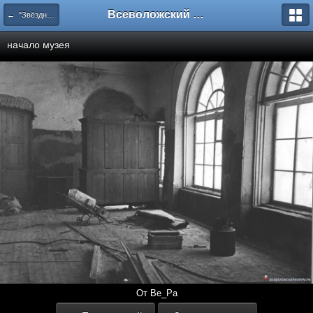
Всеволожский форум
← "Звёздное" Приютино
начало музея
От Ве_Ра