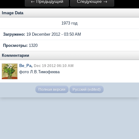
← Предыдущий
Следующее →
Image Data
1973 год
Загружено:
19 December 2012 - 03:50 AM
Просмотры:
1320
Комментарии
Ве_Ра
,
Dec 19 2012 06:10 AM
фото Л.В.Тимофеева
Полная версия
Русский (edited)