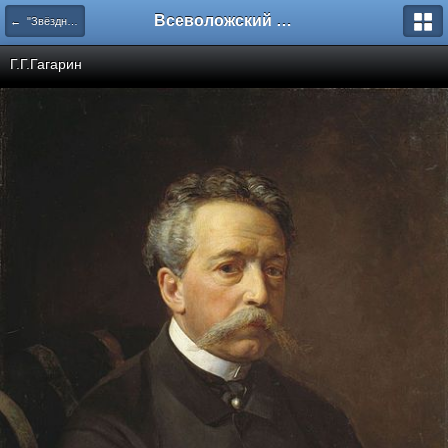
Всеволожский форум
← "Звёздное" Приютино
Г.Г.Гагарин