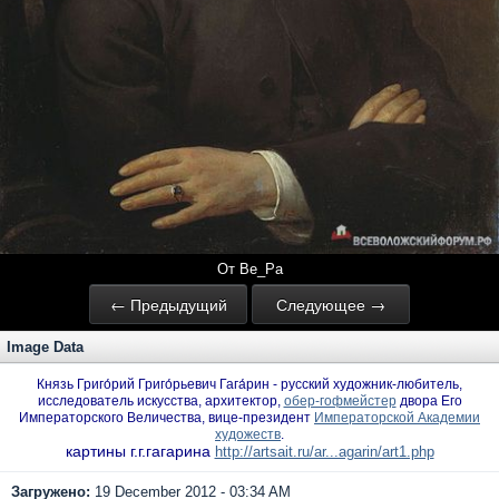
От Ве_Ра
← Предыдущий
Следующее →
Image Data
Князь Григо́рий Григо́рьевич Гага́рин
-
русский художник-любитель,
исследователь искусства, архитектор,
обер-гофмейстер
двора Его
Императорского Величества, вице-президент
Императорской Академии
художеств
.
картины г.г.гагарина
http://artsait.ru/ar...agarin/art1.php
Загружено:
19 December 2012 - 03:34 AM