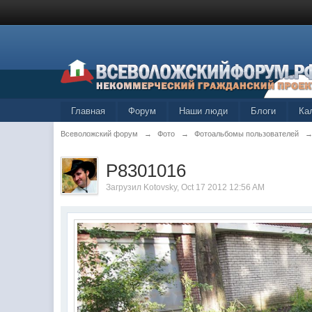
Главная
Форум
Наши люди
Блоги
Ка
Всеволожский форум
→
Фото
→
Фотоальбомы пользователей
P8301016
Загрузил
Kotovsky
, Oct 17 2012 12:56 AM