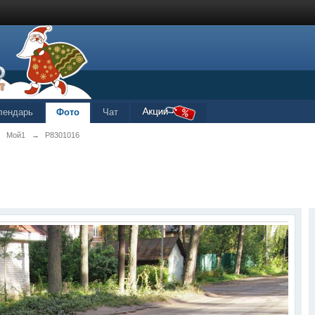
лендарь
Фото
Чат
→
Мой1
→
P8301016