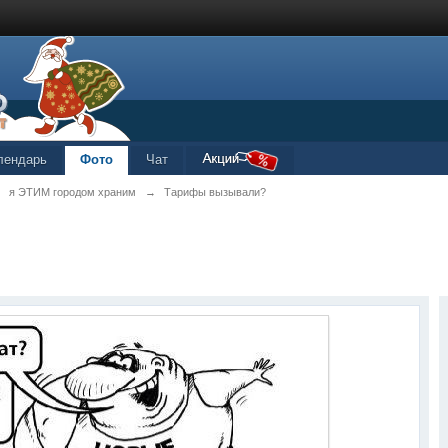
лендарь
Фото
Чат
→
я ЭТИМ городом храним
→
Тарифы вызывали?