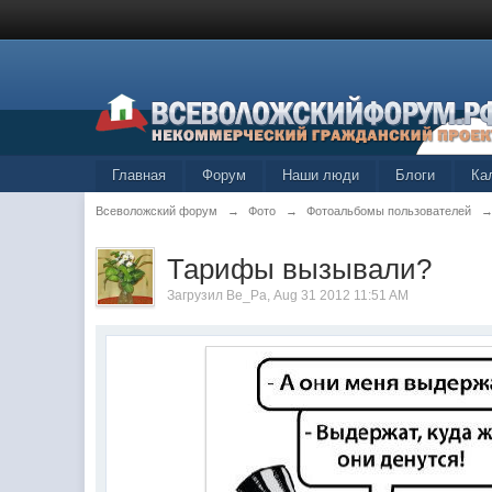
Главная
Форум
Наши люди
Блоги
Ка
Всеволожский форум
→
Фото
→
Фотоальбомы пользователей
Тарифы вызывали?
Загрузил
Ве_Ра
, Aug 31 2012 11:51 AM