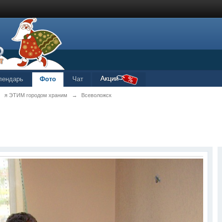
лендарь
Фото
Чат
→
я ЭТИМ городом храним
→
Всеволожск