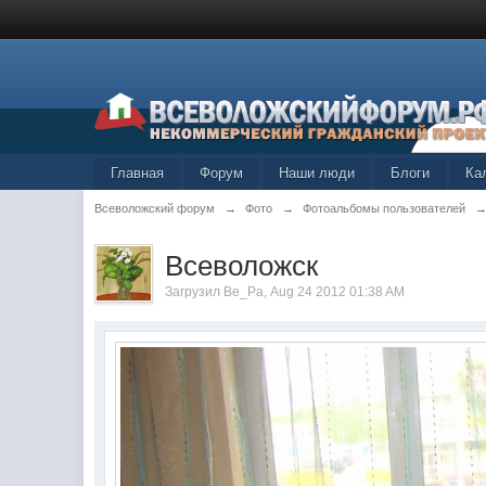
Главная
Форум
Наши люди
Блоги
Ка
Всеволожский форум
→
Фото
→
Фотоальбомы пользователей
Всеволожск
Загрузил
Ве_Ра
, Aug 24 2012 01:38 AM