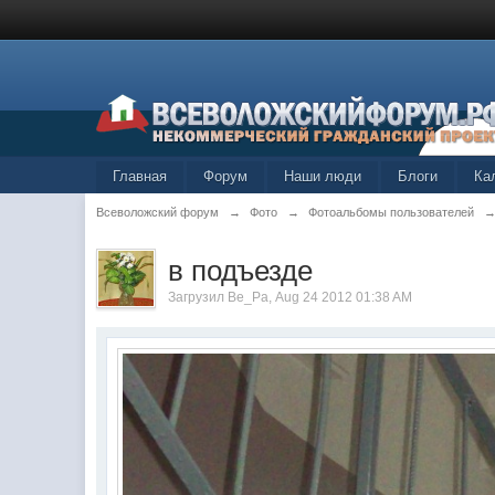
Главная
Форум
Наши люди
Блоги
Ка
Всеволожский форум
→
Фото
→
Фотоальбомы пользователей
в подъезде
Загрузил
Ве_Ра
, Aug 24 2012 01:38 AM