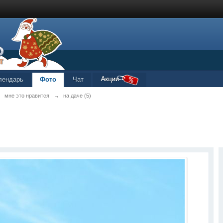
лендарь
Фото
Чат
→
мне это нравится
→
на даче (5)