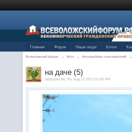
Главная
Форум
Наши люди
Блоги
Ка
Всеволожский форум
→
Фото
→
Фотоальбомы пользователей
на даче (5)
Загрузил
Ве_Ра
, Aug 12 2012 03:40 PM