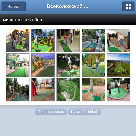
Всеволожский форум
← Фотоальбомы пользователей
мини-гольф От
Зел
Полная версия
Русский (edited)