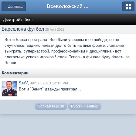
Всеволожский форум
← Дмитрий's блог
Дмитрий's блог
Барселона футбол
25 April 2012
Вот и Барса проиграла. Все были уверены в её победе, но не
случилось, видимо нельзя долго быть на пике форме. Желание
выиграть, супернастрой, профессионализм и дисциплина - вот
слагаемые успеха игроков Челси. Теперь в финале буду болеть за
Челси.
Комментарии
SerV
,
Jan 23 2013 12:10 PM
Вот и "Зенит" дважды проиграл...
Полная версия
Русский (edited)