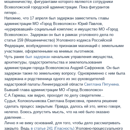
мошенничеству, фигурантами которого являются сотрудники
Всеволожской городской администрации. Пока фигурантов
пятеро…
Напомню, что 17 апреля был задержан заместитель главы
администрации МО «Город Всеволожск» Юрий Павлов,
«курировавший» социальный комплекс и имущество МО «Город
Всеволожск». Задержан он был в рамках уголовного дела по
статье 159 (Мошенничество) Уголовного кодекса Российской
Федерации, возбужденного по признакам махинаций с земельными
участками, оформленными на мнимых льготников.
Чуть ранее
был задержан
начальник управления имущества,
архитектуры, градостроительства и землепользования
администрации города Всеволожска Андрей Сафронков. Он был
задержан также по земельному вопросу. Одновременно с ним была
задержана и родственница одного из экс-руководителей
кадастровой палаты Ленинградской области
Светлана Пятунина
.
Бывший глава администрации МО «Город Всеволожск»
С.А.Гармаш, как видно, проходит по делу свидетелем…
Судья, Колокольчикова Светлана Борисовна, приняла решение
сделать процесс закрытым. Правда, далось ей это, мягко говоря,
нелегко. Боюсь допустить мысль, что на неё было оказано
давление…
Лично я не вижу оснований, для того, чтобы дело рассматривать
закрыто. Ведь
в статье 241 (Гласность)
Уголовно-процессуального