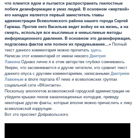
что плюется ядом и пытается распространить гнилостные
побеги дезинформации в умах людей. В основном «жертвой»
его нападок является первый заместитель главы
администрации Всеволожского района нашего города Сергей
Гармаш. Против него Васильев ведет войну не на жизнь, а на
смерть, используя все мыслимые и немыслимые методы
информационного давления. В основном это дезинформация,
подтасовка фактов или полное их придумывание…»
Полный
текст данного комментария можно прочитать
здесь.
Написан этот комментарий от имени некоего
Дмитрия
Лавкина.
Однако лично я в этом авторстве глубоко сомневаюсь.
Уверен, что засомневаются и другие читатели, кто сравнит текст
данного опуса с другими комментариями, написанными
Дмитрием
Лавкиным
в блоге портала 47 news и всеволожских группах
социальной сети «ВКонтакте».
Поскольку апологетов всеволожской городской администрации не
убедили крышки люков канализационных колодцев, приведу
некоторые другие факты, которые вполне можно причислить к лику
всеволожской коррупции…
Вот это проспект Добровольского.