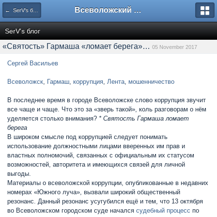
Всеволожский форум
← SerV's блог
SerV's блог
«Святость» Гармаша «ломает берега»…
05 November 2017
Сергей Васильев
Всеволожск
,
Гармаш
,
коррупция
,
Лента
,
мошенничество
В последнее время в городе Всеволожске слово коррупция звучит
все чаще и чаще. Что это за «зверь такой», коль разговорам о нём
уделяется столько внимания?
* Святость Гармаша ломает
берега
В широком смысле под коррупцией следует понимать
использование должностными лицами вверенных им прав и
властных полномочий, связанных с официальным их статусом
возможностей, авторитета и имеющихся связей для личной
выгоды.
Материалы о всеволожской коррупции, опубликованные в недавних
номерах «Южного луча», вызвали широкий общественный
резонанс. Данный резонанс усугубился ещё и тем, что 13 октября
во Всеволожском городском суде начался
судебный процесс
по