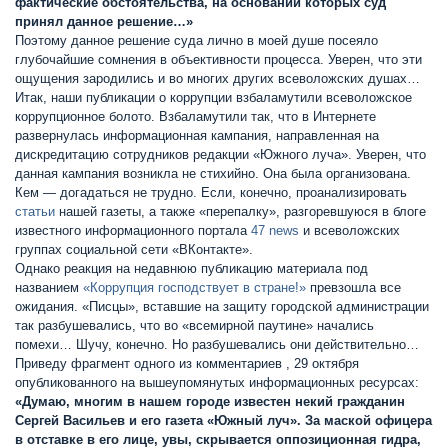
фактические обстоятельства, на основании которых суд
принял данное решение…»
Поэтому данное решение суда лично в моей душе посеяло
глубочайшие сомнения в объективности процесса. Уверен, что эти
ощущения зародились и во многих других всеволожских душах…
Итак, наши публикации о коррупции взбаламутили всеволожское
коррупционное болото. Взбаламутили так, что в Интернете
развернулась информационная кампания, направленная на
дискредитацию сотрудников редакции «Южного луча». Уверен, что
данная кампания возникла не стихийно. Она была организована.
Кем — догадаться не трудно. Если, конечно, проанализировать
статьи
нашей газеты, а также «перепалку», разгоревшуюся в блоге
известного информационного портала
47 news
и всеволожских
группах социальной сети «ВКонтакте».
Однако реакция на недавнюю публикацию материала под
названием
«Коррупция господствует в стране!»
превзошла все
ожидания. «Писцы», вставшие на защиту городской администрации
так разбушевались, что во «всемирной паутине» начались
помехи… Шучу, конечно. Но разбушевались они действительно…
Приведу фрагмент одного из комментариев , 29 октября
опубликованного на вышеупомянутых информационных ресурсах:
«Думаю, многим в нашем городе известен некий гражданин
Сергей Васильев и его газета «Южный луч». За маской офицера
в отставке в его лице, увы, скрывается оппозиционная гидра,