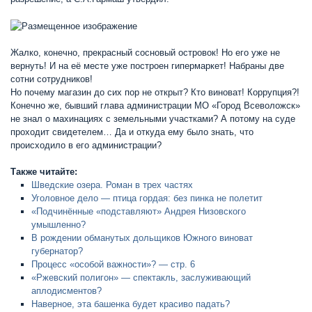
Жалко, конечно, прекрасный сосновый островок! Но его уже не
вернуть! И на её месте уже построен гипермаркет! Набраны две
сотни сотрудников!
Но почему магазин до сих пор не открыт? Кто виноват! Коррупция?!
Конечно же, бывший глава администрации МО «Город Всеволожск»
не знал о махинациях с земельными участками? А потому на суде
проходит свидетелем… Да и откуда ему было знать, что
происходило в его администрации?
Также читайте:
Шведские озера. Роман в трех частях
Уголовное дело — птица гордая: без пинка не полетит
«Подчинённые «подставляют» Андрея Низовского
умышленно?
В рождении обманутых дольщиков Южного виноват
губернатор?
Процесс «особой важности»? — стр. 6
«Ржевский полигон» — спектакль, заслуживающий
аплодисментов?
Наверное, эта башенка будет красиво падать?