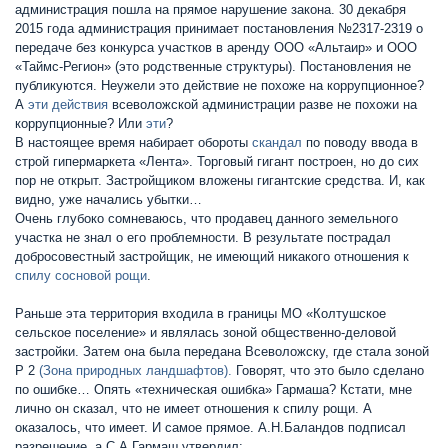
администрация пошла на прямое нарушение закона. 30 декабря
2015 года администрация принимает постановления №2317-2319 о
передаче без конкурса участков в аренду ООО «Альтаир» и ООО
«Таймс-Регион» (это родственные структуры). Постановления не
публикуются. Неужели это действие не похоже на коррупционное?
А
эти действия
всеволожской администрации разве не похожи на
коррупционные? Или
эти
?
В настоящее время набирает обороты
скандал
по поводу ввода в
строй гипермаркета «Лента». Торговый гигант построен, но до сих
пор не открыт. Застройщиком вложены гигантские средства. И, как
видно, уже начались убытки…
Очень глубоко сомневаюсь, что продавец данного земельного
участка не знал о его проблемности. В результате пострадал
добросовестный застройщик, не имеющий никакого отношения к
спилу сосновой рощи
.
Раньше эта территория входила в границы МО «Колтушское
сельское поселение» и являлась зоной общественно-деловой
застройки. Затем она была передана Всеволожску, где стала зоной
Р 2
(Зона природных ландшафтов).
Говорят, что это было сделано
по ошибке… Опять «техническая ошибка» Гармаша? Кстати, мне
лично он сказал, что не имеет отношения к спилу рощи. А
оказалось, что имеет. И самое прямое. А.Н.Баландов подписал
разрешение, а С.А.Гармаш утвердил: