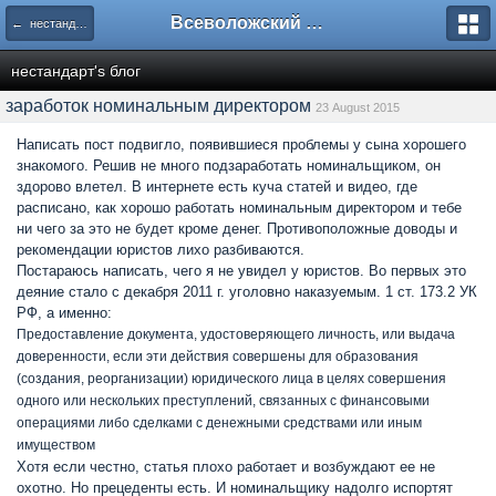
Всеволожский форум
← нестандарт's блог
нестандарт's блог
заработок номинальным директором
23 August 2015
Написать пост подвигло, появившиеся проблемы у сына хорошего
знакомого. Решив не много подзаработать номинальщиком, он
здорово влетел. В интернете есть куча статей и видео, где
расписано, как хорошо работать номинальным директором и тебе
ни чего за это не будет кроме денег. Противоположные доводы и
рекомендации юристов лихо разбиваются.
Постараюсь написать, чего я не увидел у юристов. Во первых это
деяние стало с декабря 2011 г. уголовно наказуемым. 1 ст. 173.2 УК
РФ, а именно:
Предоставление документа, удостоверяющего личность, или выдача
доверенности, если эти действия совершены для образования
(создания, реорганизации) юридического лица в целях совершения
одного или нескольких преступлений, связанных с финансовыми
операциями либо сделками с денежными средствами или иным
имуществом
Хотя если честно, статья плохо работает и возбуждают ее не
охотно. Но прецеденты есть. И номинальщику надолго испортят