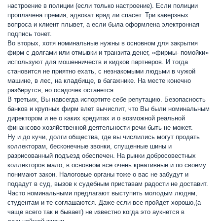
настроение в полиции (если только настроение). Если полиции
проплачена премия, адвокат вряд ли спасет. Три каверзных
вопроса и клиент плывет, а если была оформлена электронная
подпись тонет.
Во вторых, хотя номинальные нужны в основном для закрытия
фирм с долгами или отмывки и транзита денег, «фирмы- помойки»
используют для мошенничеств и кидков партнеров. И тогда
становится не приятно ехать, с незнакомыми людьми в чужой
машине, в лес, на кладбище, в багажнике. На месте конечно
разберутся, но осадочек останется.
В третьих, Вы навсегда испортите себе репутацию. Безопасность
банков и крупных фирм влет вычислит, что Вы были номинальным
директором и не о каких кредитах и о возможной реальной
финансово хозяйственной деятельности речи быть не может.
Ну и до кучи, долги общества, где вы числились могут продать
коллекторам, бесконечные звонки, спущенные шины и
разрисованный подъезд обеспечен. На рынки добросовестных
коллекторов мало, в основном все очень креативные и по своему
понимают закон. Налоговые органы тоже о вас не забудут и
подадут в суд, вызов к судебным приставам радости не доставит.
Часто номинальными предлагают выступить молодым людям,
студентам и те соглашаются. Даже если все пройдет хорошо,(а
чаще всего так и бывает) не известно когда это аукнется в