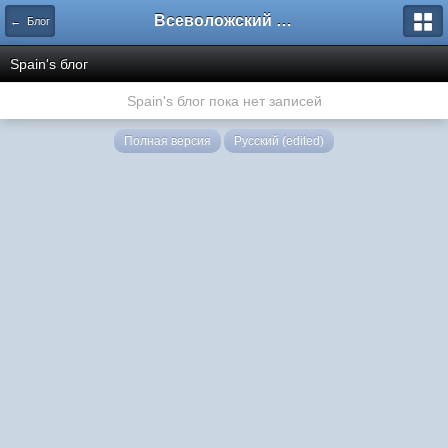
Всеволожский форум
← Блог
Spain's блог
Spain's блог пока нет записей
Полная версия
Русский (edited)