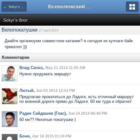
Всеволожский форум
← Sokyr's блог
Sokyr's блог
Велопокатушки
27 April 2014
Даайте организуем совместное катание? я сегодня из купчаги байк
прикатил )))
Комментарии
Влад Сачко
,
May 21 2014 11:55 AM
Нужно продумать маршрут
Лютый
,
Jun 03 2014 12:54 PM
Предлагаю прокатиться до Ладоги, есть отличный маршрут
по военной дороге прямо до Ладоги. 60 км туда и обратно!
Радик Сайдашев (Глас)
,
Jun 24 2014 06:40 PM
60 км?? Нехилые покатушки )
Боня
,
Apr 16 2015 01:24 PM