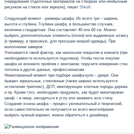
(чередование отделочных материалов на створках или необычным
рисунком на стекле или зеркале), пишет
Shkafi
.
Следующий момент - размеры шкафа. Их всего три – ширина,
высота и глубина. Глубина шкафа, в большинстве случаев,
величина стандартная. Она составляет 40 или 60 см. Можно
выбрать дополнительные элементы (полки) или выдвижную штангу
(к примеру, в прихожую, для просушки мокрой одежды). При
выполнении замеров
Учитывается такой фактор, как напольное покрытие в комнате (при
необходимости используется подложка). Чтобы после покупки
шкафа не возникло проблем с монтажом, поручите измерение стен,
потолка и других данных, профессионалам.
Немаловажный момент при подборе шкафа-купе – двери. Они
бывают зеркальные, стеклянные (также широко используется
остекление триплекс), ДСП, имитирующие элитные породы дерева
и пр. Кроме того, необходимо продумать, как будет вмонтирован
шкаф – в нишу, находиться в углу или занимать всю стену.
Создание эскиза шкафа – процесс увлекательный и творческий,
если самостоятельно не получается из всего многообразия
выбрать нужный вариант, можно обратиться к дизайнеру.