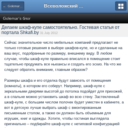
Всеволожский форум
← Golemar's блог
Golemar's блог
Делаем шкаф-купе самостоятельно. Гостевая статья от
портала Shkafi.by
31 July 2012
Сейчас значительное число мебельных компаний предлагают не
только готовые решения в выборе шкафов-купе, но и сделанные на
ваш вкус, подобранные по размеру, внешнему виду. В любом
случае, чтобы шкаф-купе правильно вписался в помещение стоит
тщательно продумать все ньюансы и создать его эскиз. На что же
следует обратить внимание, главным образом?
Размеры шкафа и его отделка будут зависеть от помещения
(комнаты), в котором его соберут. Например, шкаф-купе с
зеркальными дверями высотой до потолка подойдет для прихожей,
а в спальне можно установить шкаф во всю стену. Застекленный
шкаф-купе, с большим числом полочек будет уместен в кабинете, а
вот в детскую лучше выбрать шкаф с вмонтированным
письменным столом, а также он должен быть объемным для
игрушек, книг и одежды. Хотите, чтобы гостиная выглядела
оригинально – подбирайте шкаф-купе с нетиповой конфигурацией