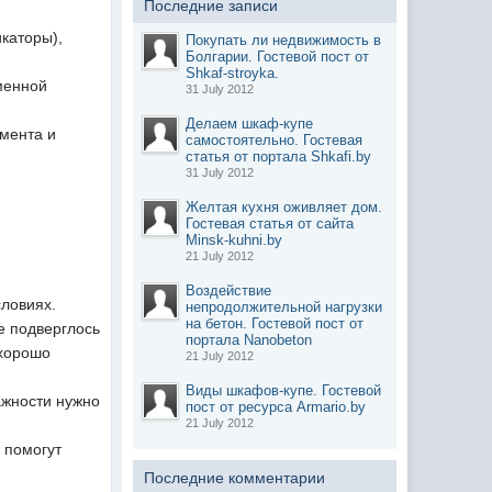
Последние записи
каторы),
Покупать ли недвижимость в
Болгарии. Гостевой пост от
Shkaf-stroyka.
менной
31 July 2012
Делаем шкаф-купе
емента и
самостоятельно. Гостевая
статья от портала Shkafi.by
31 July 2012
Желтая кухня оживляет дом.
Гостевая статья от сайта
Minsk-kuhni.by
21 July 2012
Воздействие
словиях.
непродолжительной нагрузки
на бетон. Гостевой пост от
е подверглось
портала Nanobeton
 хорошо
21 July 2012
Виды шкафов-купе. Гостевой
ажности нужно
пост от ресурса Armario.by
21 July 2012
 помогут
Последние комментарии