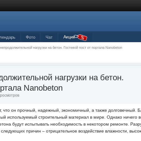
лендарь
Фото
Чат
непродолжительной нагрузки на бетон. Гостевой пост от портала Nanobeton
должительной нагрузки на бетон.
ортала Nanobeton
 Просмотров
, что он прочный, надежный, экономичный, а также долговечный. 
мый используемый строительный материал в мире. Однако ничего в
 бетона будут испытывать необходимость в некотором ремонте. Раз
а следующих причин – отрицательное воздействие влажности, высо