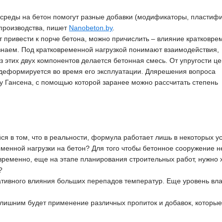
среды на бетон помогут разные добавки (модификаторы, пластифи
производства, пишет
Nanobeton.by
.
 привести к порче бетона, можно причислить – влияние кратковре
 узнаем. Под кратковременной нагрузкой понимают взаимодействия,
этих двух компонентов делается бетонная смесь. От упругости ц
н деформируется во время его эксплуатации. Длярешения вопроса
у Гансена, с помощью которой заранее можно рассчитать степень
я в том, что в реальности, формула работает лишь в некоторых у
еменной нагрузки на бетон? Для того чтобы бетонное сооружение н
овременно, еще на этапе планирования строительных работ, нужно
?
ативного влияния больших перепадов температур. Еще уровень вл
 лишним будет применение различных пропиток и добавок, которые