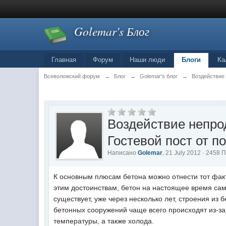
Golemar's Блог
Главная
Форум
Наши люди
Блоги
Ка
Всеволожский форум
→
Блог
→
Golemar's блог
→
Воздействие 
Воздействие непро
Гостевой пост от п
Написано
Golemar
, 21 July 2012 · 2458
К основным плюсам бетона можно отнести тот факт
этим достоинствам, бетон на настоящее время са
существует, уже через несколько лет, строения из
бетонных сооружений чаще всего происходят из-з
температуры, а также холода.