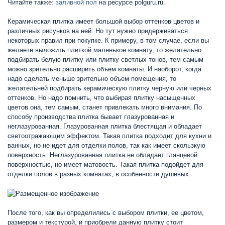
Читайте также:
заливной пол
на ресурсе polguru.ru.
Керамическая плитка имеет большой выбор оттенков цветов и
различных рисунков на ней. Но тут нужно придерживаться
некоторых правил при покупке. К примеру, в том случае, если вы
желаете выложить плиткой маленькое комнату, то желательно
подбирать белую плитку или плитку светлых тонов, тем самым
можно зрительно расширить объем комнаты. И наоборот, когда
надо сделать меньше зрительно объем помещения, то
желательней подбирать керамическую плитку черную или черных
оттенков. Но надо помнить, что выбирая плитку насыщенных
цветов она, тем самым, станет привлекать много внимания. По
способу производства плитка бывает глазурованная и
неглазурованная. Глазурованная плитка блестящая и обладает
светоотражающим эффектом. Такая плитка подходит для кухни и
ванных, но не идет для отделки полов, так как имеет скользкую
поверхность. Неглазурованная плитка не обладает глянцевой
поверхностью, но имеет матовость. Такая плитка подойдет для
отделки полов в разных комнатах, в особенности душевых.
После того, как вы определились с выбором плитки, ее цветом,
размером и текстурой, и приобрели данную плитку стоит