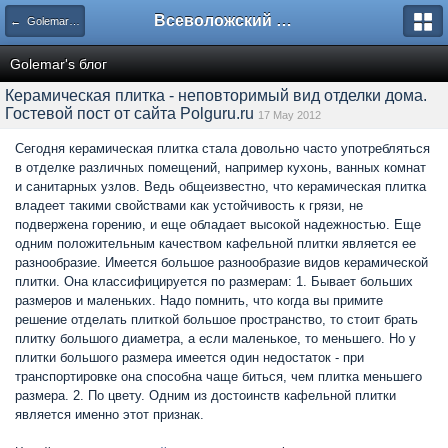
Всеволожский форум
← Golemar's блог
Golemar's блог
Керамическая плитка - неповторимый вид отделки дома.
Гостевой пост от сайта Polguru.ru
17 May 2012
Сегодня керамическая плитка стала довольно часто употребляться
в отделке различных помещений, например кухонь, ванных комнат
и санитарных узлов. Ведь общеизвестно, что керамическая плитка
владеет такими свойствами как устойчивость к грязи, не
подвержена горению, и еще обладает высокой надежностью. Еще
одним положительным качеством кафельной плитки является ее
разнообразие. Имеется большое разнообразие видов керамической
плитки. Она классифицируется по размерам: 1. Бывает больших
размеров и маленьких. Надо помнить, что когда вы примите
решение отделать плиткой большое пространство, то стоит брать
плитку большого диаметра, а если маленькое, то меньшего. Но у
плитки большого размера имеется один недостаток - при
транспортировке она способна чаще биться, чем плитка меньшего
размера. 2. По цвету. Одним из достоинств кафельной плитки
является именно этот признак.