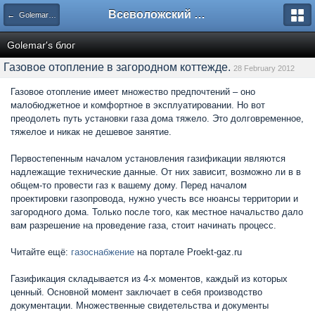
Всеволожский форум
← Golemar's блог
Golemar's блог
Газовое отопление в загородном коттежде.
28 February 2012
Газовое отопление имеет множество предпочтений – оно
малобюджетное и комфортное в эксплуатировании. Но вот
преодолеть путь установки газа дома тяжело. Это долговременное,
тяжелое и никак не дешевое занятие.
Первостепенным началом установления газификации являются
надлежащие технические данные. От них зависит, возможно ли в в
общем-то провести газ к вашему дому. Перед началом
проектировки газопровода, нужно учесть все нюансы территории и
загородного дома. Только после того, как местное начальство дало
вам разрешение на проведение газа, стоит начинать процесс.
Читайте ещё:
газоснабжение
на портале Proekt-gaz.ru
Газификация складывается из 4-х моментов, каждый из которых
ценный. Основной момент заключает в себя производство
документации. Множественные свидетельства и документы