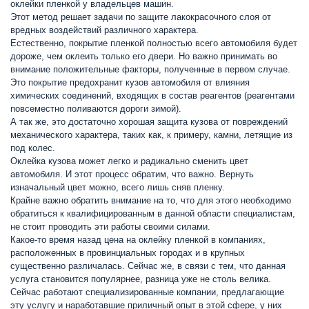
оклейки пленкой у владельцев машин.
Этот метод решает задачи по защите лакокрасочного слоя от
вредных воздействий различного характера.
Естественно, покрытие пленкой полностью всего автомобиля будет
дороже, чем оклеить только его двери. Но важно принимать во
внимание положительные факторы, полученные в первом случае.
Это покрытие предохранит кузов автомобиля от влияния
химических соединений, входящих в состав реагентов (реагентами
повсеместно поливаются дороги зимой).
А так же, это достаточно хорошая защита кузова от повреждений
механического характера, таких как, к примеру, камни, летящие из
под колес.
Оклейка кузова может легко и радикально сменить цвет
автомобиля. И этот процесс обратим, что важно. Вернуть
изначальный цвет можно, всего лишь сняв пленку.
Крайне важно обратить внимание на то, что для этого необходимо
обратиться к квалифицированным в данной области специалистам,
не стоит проводить эти работы своими силами.
Какое-то время назад цена на оклейку пленкой в компаниях,
расположенных в провинциальных городах и в крупных
существенно различалась. Сейчас же, в связи с тем, что данная
услуга становится популярнее, разница уже не столь велика.
Сейчас работают специализированные компании, предлагающие
эту услугу и наработавшие приличный опыт в этой сфере, у них