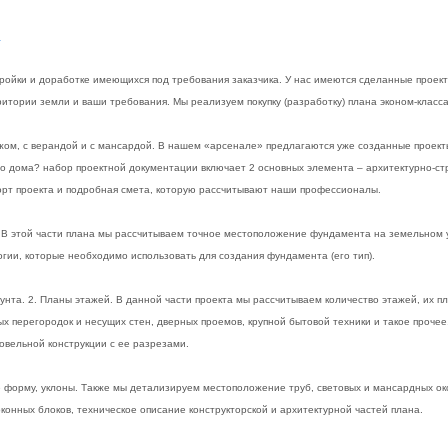
i
тройки и доработке имеющихся под требования заказчика. У нас имеются сделанные проек
ритории земли и ваши требования. Мы реализуем покупку (разработку) плана эконом-класса
ажом, с верандой и с мансардой. В нашем «арсенале» предлагаются уже созданные проект
ного дома? набор проектной документации включает 2 основных элемента – архитектурно-с
порт проекта и подробная смета, которую рассчитывают наши профессионалы.
я. В этой части плана мы рассчитываем точное местоположение фундамента на земельном у
гии, которые необходимо использовать для создания фундамента (его тип).
унта. 2. Планы этажей. В данной части проекта мы рассчитываем количество этажей, их п
х перегородок и несущих стен, дверных проемов, крупной бытовой техники и такое прочее
овельной конструкции с ее разрезами.
форму, уклоны. Также мы детализируем местоположение труб, световых и мансардных ок
конных блоков, техническое описание конструкторской и архитектурной частей плана.