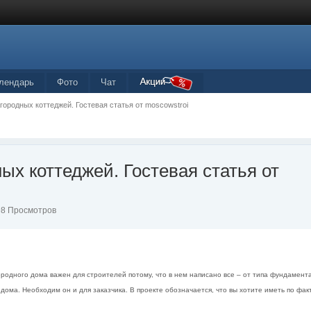
лендарь
Фото
Чат
городных коттеджей. Гостевая статья от moscowstroi
ых коттеджей. Гостевая статья от
698 Просмотров
ородного дома важен для строителей потому, что в нем написано все – от типа фундамент
ома. Необходим он и для заказчика. В проекте обозначается, что вы хотите иметь по фак