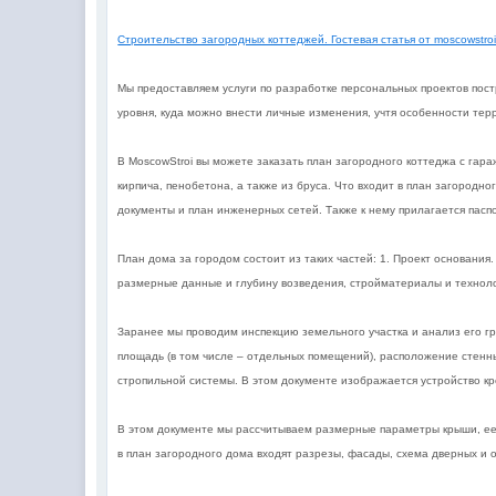
Строительство загородных коттеджей. Гостевая статья от moscowstro
Мы предоставляем услуги по разработке персональных проектов пос
уровня, куда можно внести личные изменения, учтя особенности тер
В MoscowStroi вы можете заказать план загородного коттеджа с гар
кирпича, пенобетона, а также из бруса. Что входит в план загород
документы и план инженерных сетей. Также к нему прилагается пас
План дома за городом состоит из таких частей: 1. Проект основани
размерные данные и глубину возведения, стройматериалы и техноло
Заранее мы проводим инспекцию земельного участка и анализ его гр
площадь (в том числе – отдельных помещений), расположение стенны
стропильной системы. В этом документе изображается устройство кр
В этом документе мы рассчитываем размерные параметры крыши, ее 
в план загородного дома входят разрезы, фасады, схема дверных и о