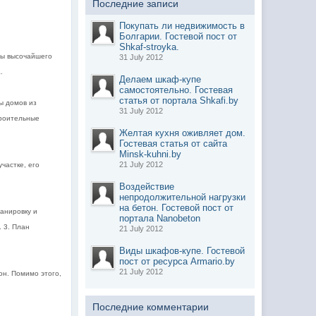
Последние записи
Покупать ли недвижимость в
Болгарии. Гостевой пост от
Shkaf-stroyka.
ты высочайшего
31 July 2012
.
Делаем шкаф-купе
самостоятельно. Гостевая
статья от портала Shkafi.by
ы домов из
31 July 2012
троительные
Желтая кухня оживляет дом.
Гостевая статья от сайта
Minsk-kuhni.by
21 July 2012
частке, его
Воздействие
непродолжительной нагрузки
на бетон. Гостевой пост от
ланировку и
портала Nanobeton
. 3. План
21 July 2012
Виды шкафов-купе. Гостевой
пост от ресурса Armario.by
21 July 2012
он. Помимо этого,
Последние комментарии