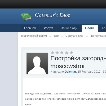
Golemar's Блог
Главная
Форум
Наши люди
Блоги
Ка
Всеволожский форум
→
Блог
→
Golemar's блог
→
Постройка за
Постройка загородн
moscowstroi
Написано
Golemar
, 15 February 2012 · 
Прежде чем создавать, надо знать, что строить. Согласны? план заг
намерения до технологий, которые можно воплотить для возведения д
дома.