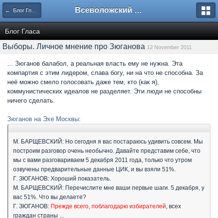
Всеволожский форум
← Блог Гласа
Блог Гласа
Выборы. Личное мнение про Зюганова
12 November 2011
... Зюганов балабол, а реальная власть ему не нужна. Эта
компартия с этим лидером, слава богу, ни на что не способна. За
неё можно смело голосовать даже тем, кто (как я),
коммунистических идеалов не разделяет. Эти люди не способны
ничего сделать.
Зюганов на Эхе Москвы
:
М. БАРЩЕВСКИЙ: Но сегодня я вас постараюсь удивить совсем. Мы
построим разговор очень необычно. Давайте представим себе, что
мы с вами разговариваем 5 декабря 2011 года, только что утром
озвучены предварительные данные ЦИК, и вы взяли 51%.
Г. ЗЮГАНОВ: Хороший показатель.
М. БАРЩЕВСКИЙ: Перечислите мне ваши первые шаги. 5 декабря, у
вас 51%. Что вы делаете?
Г. ЗЮГАНОВ:
Прежде всего, поблагодарю избирателей
, всех
граждан страны ...