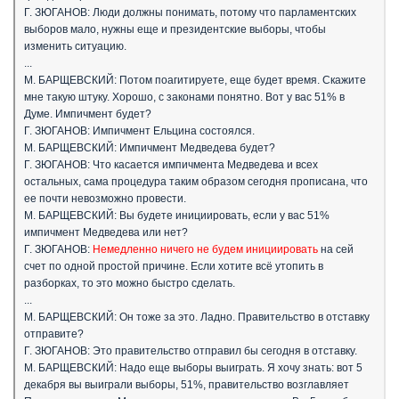
Г. ЗЮГАНОВ: Люди должны понимать, потому что парламентских
выборов мало, нужны еще и президентские выборы, чтобы
изменить ситуацию.
...
М. БАРЩЕВСКИЙ: Потом поагитируете, еще будет время. Скажите
мне такую штуку. Хорошо, с законами понятно. Вот у вас 51% в
Думе. Импичмент будет?
Г. ЗЮГАНОВ: Импичмент Ельцина состоялся.
М. БАРЩЕВСКИЙ: Импичмент Медведева будет?
Г. ЗЮГАНОВ: Что касается импичмента Медведева и всех
остальных, сама процедура таким образом сегодня прописана, что
ее почти невозможно провести.
М. БАРЩЕВСКИЙ: Вы будете инициировать, если у вас 51%
импичмент Медведева или нет?
Г. ЗЮГАНОВ:
Немедленно ничего не будем инициировать
на сей
счет по одной простой причине. Если хотите всё утопить в
разборках, то это можно быстро сделать.
...
М. БАРЩЕВСКИЙ: Он тоже за это. Ладно. Правительство в отставку
отправите?
Г. ЗЮГАНОВ: Это правительство отправил бы сегодня в отставку.
М. БАРЩЕВСКИЙ: Надо еще выборы выиграть. Я хочу знать: вот 5
декабря вы выиграли выборы, 51%, правительство возглавляет