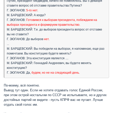
Путин, президент Медведев, ничего не поменялось. Вы 5 декабря
ставите вопрос об отставке правительства Путина?
Г. ЗЮГАНОВ:
5-го нет
.
М. БАРЩЕВСКИЙ: А когда?
Г. ЗЮГАНОВ:
Готовимся к выборам президента, побеждаем на
выборах президента и формируем правительство.
М. БАРЩЕВСКИЙ: Т.е. до выборов президента вопрос от отставке
вы не ставите?
Г. ЗЮГАНОВ: До выборов
нет
.
...
М. БАРЩЕВСКИЙ: Вы победили на выборах, я напоминаю, еще раз
помечтаем. Вы конституцию будете менять?
Г. ЗЮГАНОВ: Эта конституция является ....
М. БАРЩЕВСКИЙ: Геннадий Андреевич, вы будете менять
конституцию?
Г. ЗЮГАНОВ: Да,
будем, но не на следующий день
.
По-моему, всё понятно.
Вывод тут один. Если не хотите отдавать голос Единой России,
при этом острой ностальгии по СССР не испытываете, но и других
достойных партий не видите - пусть КПРФ вас не пугает. Лучше
отдать свой голос им.