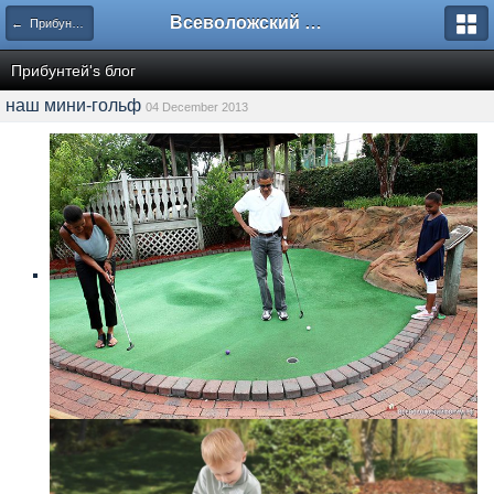
Всеволожский форум
← Прибунтей's блог
Прибунтей's блог
наш мини-гольф
04 December 2013