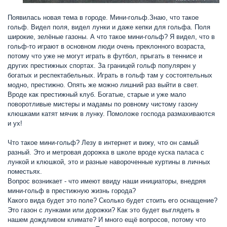
Появилась новая тема в городе. Мини-гольф.Знаю, что такое
гольф. Видел поля, видел лунки и даже кепки для гольфа. Поля
широкие, зелёные газоны. А что такое мини-гольф? Я видел, что в
гольф-то играют в основном люди очень преклонного возраста,
потому что уже не могут играть в футбол, прыгать в теннисе и
других престижных спортах. За границей гольф популярен у
богатых и респектабельных. Играть в гольф там у состоятельных
модно, престижно. Опять же можно лишний раз выйти в свет.
Вроде как престижный клуб. Богатые, старые и уже мало
поворотливые мистеры и мадамы по ровному чистому газону
клюшками катят мячик в лунку. Помоложе господа размахиваются
и ух!
Что такое мини-гольф? Лезу в интернет и вижу, что он самый
разный. Это и метровая дорожка в школе вроде куска паласа с
лункой и клюшкой, это и разные навороченные куртины в личных
поместьях.
Вопрос возникает - что имеют ввиду наши инициаторы, внедряя
мини-гольф в престижную жизнь города?
Какого вида будет это поле? Сколько будет стоить его оснащение?
Это газон с лунками или дорожки? Как это будет выглядеть в
нашем дождливом климате? И много ещё вопросов, потому что